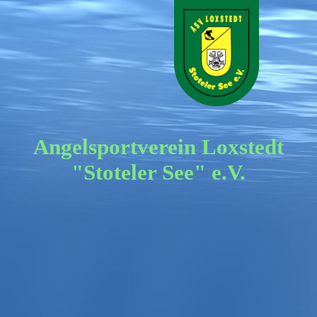
Angelsportverein Loxstedt
"Stoteler See" e.V.