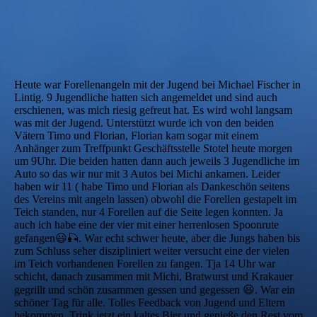
Heute war Forellenangeln mit der Jugend bei Michael Fischer in
Lintig. 9 Jugendliche hatten sich angemeldet und sind auch
erschienen, was mich riesig gefreut hat. Es wird wohl langsam
was mit der Jugend. Unterstützt wurde ich von den beiden
Vätern Timo und Florian, Florian kam sogar mit einem
Anhänger zum Treffpunkt Geschäftsstelle Stotel heute morgen
um 9Uhr. Die beiden hatten dann auch jeweils 3 Jugendliche im
Auto so das wir nur mit 3 Autos bei Michi ankamen. Leider
haben wir 11 ( habe Timo und Florian als Dankeschön seitens
des Vereins mit angeln lassen) obwohl die Forellen gestapelt im
Teich standen, nur 4 Forellen auf die Seite legen konnten. Ja
auch ich habe eine der vier mit einer herrenlosen Spoonrute
gefangen😃🎣. War echt schwer heute, aber die Jungs haben bis
zum Schluss seher diszipliniert weiter versucht eine der vielen
im Teich vorhandenen Forellen zu fangen. Tja 14 Uhr war
schicht, danach zusammen mit Michi, Bratwurst und Krakauer
gegrillt und schön zusammen gessen und gegessen 😃. War ein
schöner Tag für alle. Tolles Feedback von Jugend und Eltern
bekommen. Trink jetzt ein kaltes Bier und genieße den Rest vom