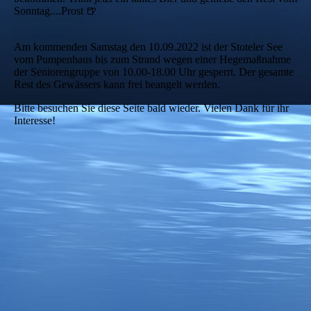
Sonntag....Prost 🍺
Am kommenden Samstag den 10.09.2022 ist der Stoteler See
vom Pumpenhaus bis zum Strand wegen einer Hegemaßnahme
der Seniorengruppe von 10.00-18.00 Uhr gesperrt. Der gesamte
Rest des Gewässers kann frei beangelt werden.
Bitte besuchen Sie diese Seite bald wieder. Vielen Dank für ihr
Interesse!