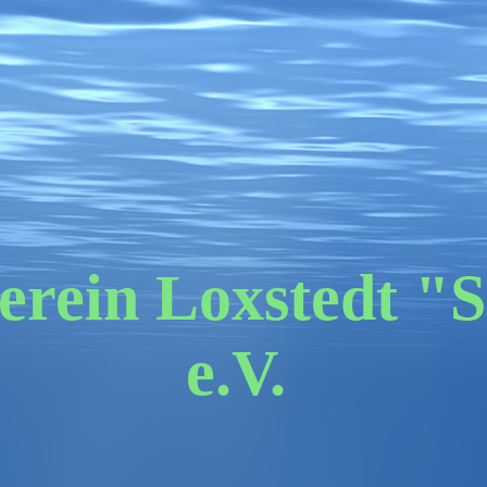
erein Loxstedt "S
e.V.